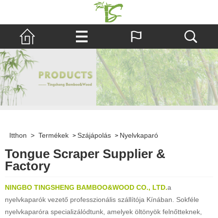
Itthon
>
Termékek
Szájápolás
Nyelvkaparó
>
>
Tongue Scraper Supplier &
Factory
NINGBO TINGSHENG BAMBOO&WOOD CO., LTD.
a
nyelvkaparók vezető professzionális szállítója Kínában. Sokféle
nyelvkaparóra specializálódtunk, amelyek öltönyök felnőtteknek,