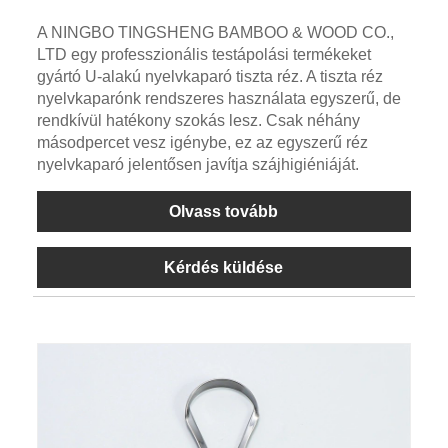
A NINGBO TINGSHENG BAMBOO & WOOD CO.,
LTD egy professzionális testápolási termékeket
gyártó U-alakú nyelvkaparó tiszta réz. A tiszta réz
nyelvkaparónk rendszeres használata egyszerű, de
rendkívül hatékony szokás lesz. Csak néhány
másodpercet vesz igénybe, ez az egyszerű réz
nyelvkaparó jelentősen javítja szájhigiéniáját.
Olvass tovább
Kérdés küldése