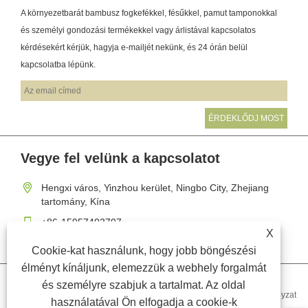
A környezetbarát bambusz fogkefékkel, fésűkkel, pamut tamponokkal
és személyi gondozási termékekkel vagy árlistával kapcsolatos
kérdésekért kérjük, hagyja e-mailjét nekünk, és 24 órán belül
kapcsolatba lépünk.
Vegye fel velünk a kapcsolatot
Hengxi város, Yinzhou kerület, Ningbo City, Zhejiang
tartomány, Kína
+86-15957403707
X
lydia@tree-sun.com
Cookie-kat használunk, hogy jobb böngészési
élményt kínáljunk, elemezzük a webhely forgalmát
és személyre szabjuk a tartalmat. Az oldal
Links
Sitemap
RSS
XML
Adatvédelmi szabályzat
használatával Ön elfogadja a cookie-k