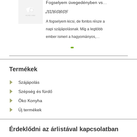
Fogselyem üvegedényben vs
em
hagyományos fogselyem: mi a
2026/08/05
ból
különbség?
A fogselyem kicsi, de fontos része a
usz
napi szájápolásnak. Míg a legtöbb
é
ember ismeri a hagyományos,
t
műanyag edénybe csomagolt
fogselymet, egy újfajta szájápoló
termék felkeltette a figyelmet: a
fogselyem üvegedényben. Első
Termékek
pillantásra úgy tűnhet, hogy csak a
Szájápolás
csomagolás a különbség. Az
üvegedényes ......
Szépség és fürdő
Öko Konyha
Új termékek
Érdeklődni az árlistával kapcsolatban