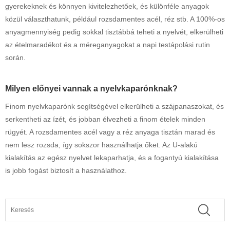
gyerekeknek és könnyen kivitelezhetőek, és különféle anyagok
közül választhatunk, például rozsdamentes acél, réz stb. A 100%-os
anyagmennyiség pedig sokkal tisztábbá teheti a nyelvét, elkerülheti
az ételmaradékot és a méreganyagokat a napi testápolási rutin
során.
Milyen előnyei vannak a nyelvkaparónknak?
Finom nyelvkaparónk segítségével elkerülheti a szájpanaszokat, és
serkentheti az ízét, és jobban élvezheti a finom ételek minden
rügyét. A rozsdamentes acél vagy a réz anyaga tisztán marad és
nem lesz rozsda, így sokszor használhatja őket. Az U-alakú
kialakítás az egész nyelvet lekaparhatja, és a fogantyú kialakítása
is jobb fogást biztosít a használathoz.